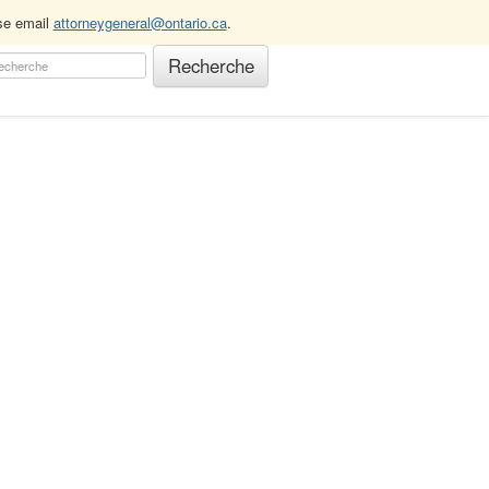
ase email
attorneygeneral@ontario.ca
.