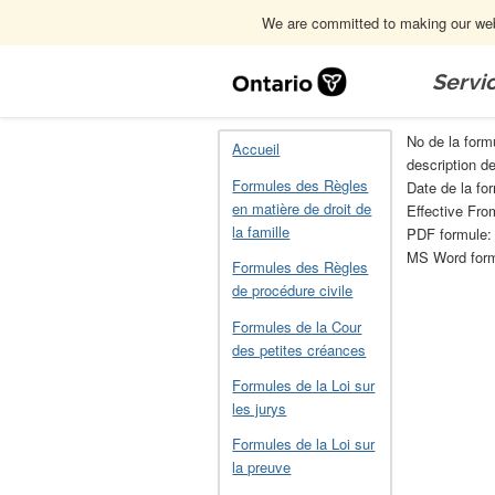
We are committed to making our webs
Skip
Navigation
Servi
Accueil
Formules de liquidation en vert
No de la for
Accueil
description d
Formules des Règles
Date de la fo
en matière de droit de
Effective Fro
la famille
PDF formule
MS Word for
Formules des Règles
de procédure civile
Formules de la Cour
des petites créances
Formules de la Loi sur
les jurys
Formules de la Loi sur
la preuve