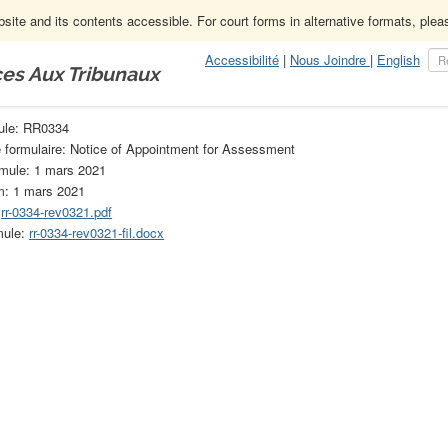
ite and its contents accessible. For court forms in alternative formats, ple
Accessibilité
|
Nous Joindre
|
English
ces Aux Tribunaux
u de la Loi sur les procureurs (non prescrites)
RR0334
mule: RR0334
e formulaire: Notice of Appointment for Assessment
rmule: 1 mars 2021
m: 1 mars 2021
:
rr-0334-rev0321.pdf
mule:
rr-0334-rev0321-fil.docx