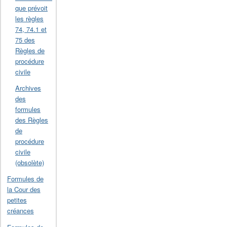
que prévoit
les règles
74, 74.1 et
75 des
Règles de
procédure
civile
Archives
des
formules
des Règles
de
procédure
civile
(obsolète)
Formules de
la Cour des
petites
créances