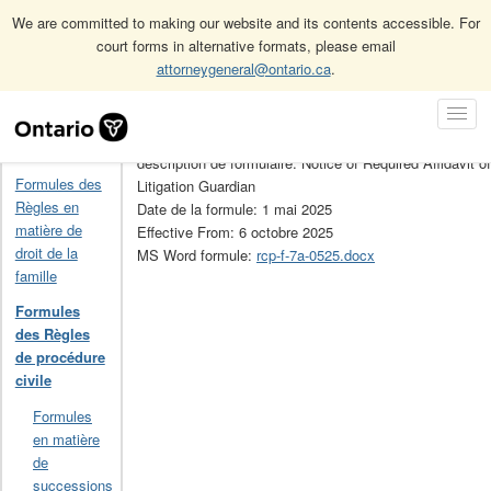
We are committed to making our website and its contents accessible. For
court forms in alternative formats, please email
attorneygeneral@ontario.ca
.
Accueil
Formules des Règles de procédure civile
7A
Skip
Toggl
Navigation
No de la formule: 7A
Navig
Accueil
description de formulaire: Notice of Required Affidavit of
Formules des
Litigation Guardian
Règles en
Date de la formule: 1 mai 2025
matière de
Effective From: 6 octobre 2025
droit de la
MS Word formule:
rcp-f-7a-0525.docx
famille
Formules
des Règles
de procédure
civile
Formules
en matière
de
successions