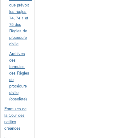
que prévoit
les règles
74, 74.1 et
75 des
Règles de
procédure
civile
Archives
des
formules
des Règles
de
procédure
civile
(obsolète)
Formules de
la Cour des
petites
créances