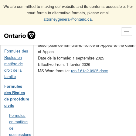
We are committed to making our website and its contents accessible. For
court forms in alternative formats, please email
attorneygeneral@ontario.ca
.
Accueil
Formules des Règles de procédure civile
61A.2
Skip
Toggl
Navigation
No de la formule: 61A.2
Navig
Accueil
description de formulaire: Notice of Appeal to the Court
Formules des
of Appeal
Règles en
Date de la formule: 1 septembre 2025
matière de
Effective From: 1 février 2026
droit de la
MS Word formule:
rcp-f-61a2-0925.docx
famille
Formules
des Règles
de procédure
civile
Formules
en matière
de
successions