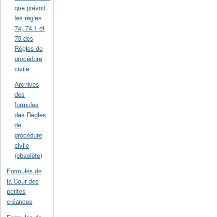
que prévoit
les règles
74, 74.1 et
75 des
Règles de
procédure
civile
Archives
des
formules
des Règles
de
procédure
civile
(obsolète)
Formules de
la Cour des
petites
créances