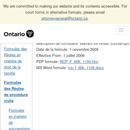
We are committed to making our website and its contents accessible. For
court forms in alternative formats, please email
attorneygeneral@ontario.ca
.
Accueil
Formules des Règles de procédure civile
60K
Skip
Toggl
Navigation
No de la formule: 60K
Navig
Accueil
description de formulaire: Warrant for Arrest (Contempt)
Formules des
Date de la formule: 1 novembre 2005
Règles en
Effective From: 1 juillet 2006
matière de
PDF formule:
RCP_F_60K_1105.htm
droit de la
MS Word formule:
rcp_f_60k_1105.docx
famille
Formules
des Règles
de procédure
civile
Formules
en matière
de
successions