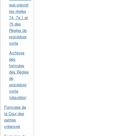
que prévoit
les règles
74, 74.1 et
75 des
Règles de
procédure
civile
Archives
des
formules
des Règles
de
procédure
civile
(obsolète)
Formules de
la Cour des
petites
créances