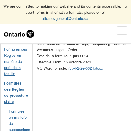
We are committed to making our website and its contents accessible. For
court forms in alternative formats, please email
attorneygeneral@ontario.ca
.
Accueil
Formules des Règles de procédure civile
2.2E
Skip
Toggl
Navigation
No de la formule: 2.2E
Navig
Accueil
description de formulaire: Reply Respecting Potential
Formules des
Vexatious Litigant Order
Règles en
Date de la formule: 1 juin 2024
matière de
Effective From: 15 octobre 2024
droit de la
MS Word formule:
rcp-f-2-2e-0624.docx
famille
Formules
des Règles
de procédure
civile
Formules
en matière
de
successions