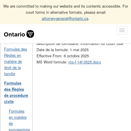
We are committed to making our website and its contents accessible. For
court forms in alternative formats, please email
attorneygeneral@ontario.ca
.
Accueil
Formules des Règles de procédure civile
14F
Skip
Toggl
Navigation
No de la formule: 14F
Navig
Accueil
description de formulaire: Information for Court Use
Formules des
Date de la formule: 1 mai 2025
Règles en
Effective From: 6 octobre 2025
matière de
MS Word formule:
rcp-f-14f-0525.docx
droit de la
famille
Formules
des Règles
de procédure
civile
Formules
en matière
de
successions