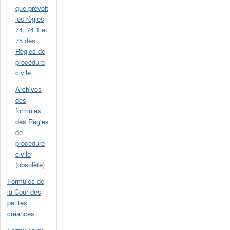
que prévoit
les règles
74, 74.1 et
75 des
Règles de
procédure
civile
Archives
des
formules
des Règles
de
procédure
civile
(obsolète)
Formules de
la Cour des
petites
créances