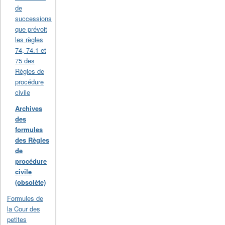
de
successions
que prévoit
les règles
74, 74.1 et
75 des
Règles de
procédure
civile
Archives
des
formules
des Règles
de
procédure
civile
(obsolète)
Formules de
la Cour des
petites