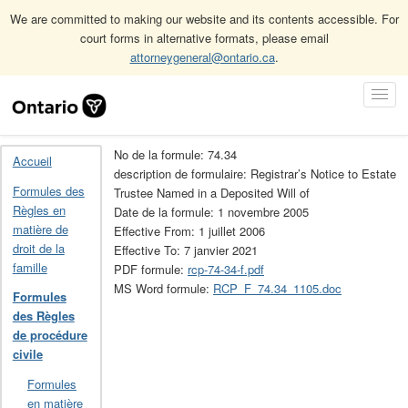
We are committed to making our website and its contents accessible. For
court forms in alternative formats, please email
attorneygeneral@ontario.ca
.
Accueil
Formules des Règles de procédure civile
Skip
Toggl
Archives des formules des Règles de procédure civile (obsolète)
Navigation
Navig
74.34
No de la formule: 74.34
Accueil
description de formulaire: Registrar’s Notice to Estate
Formules des
Trustee Named in a Deposited Will of
Règles en
Date de la formule: 1 novembre 2005
matière de
Effective From: 1 juillet 2006
droit de la
Effective To: 7 janvier 2021
famille
PDF formule:
rcp-74-34-f.pdf
MS Word formule:
RCP_F_74.34_1105.doc
Formules
des Règles
de procédure
civile
Formules
en matière