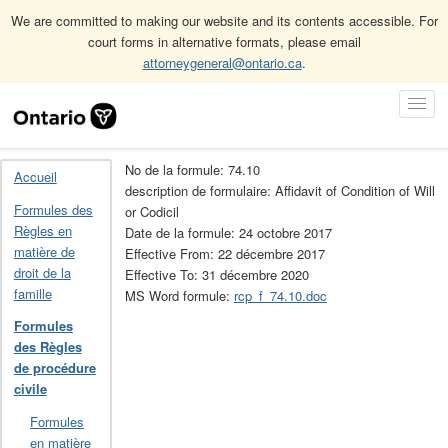
We are committed to making our website and its contents accessible. For
court forms in alternative formats, please email
attorneygeneral@ontario.ca
.
Accueil
Formules des Règles de procédure civile
Skip
Toggl
Archives des formules des Règles de procédure civile (obsolète)
Navigation
Navig
74.10
No de la formule: 74.10
Accueil
description de formulaire: Affidavit of Condition of Will
Formules des
or Codicil
Règles en
Date de la formule: 24 octobre 2017
matière de
Effective From: 22 décembre 2017
droit de la
Effective To: 31 décembre 2020
famille
MS Word formule:
rcp_f_74.10.doc
Formules
des Règles
de procédure
civile
Formules
en matière