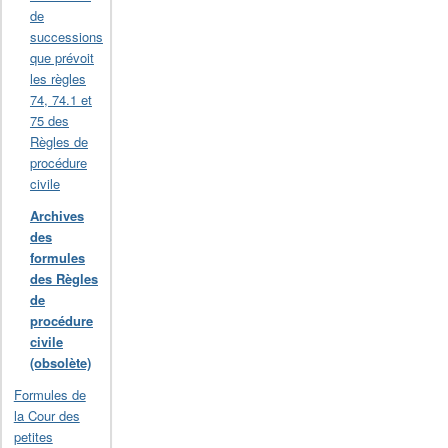
de
successions
que prévoit
les règles
74, 74.1 et
75 des
Règles de
procédure
civile
Archives
des
formules
des Règles
de
procédure
civile
(obsolète)
Formules de
la Cour des
petites