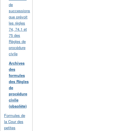
de
successions
que prévoit
les règles
74, 74.1 et
75 des
Règles de
procédure
civile
Archives
des
formules
des Règles
de
procédure
civile
(obsolète)
Formules de
la Cour des
petites