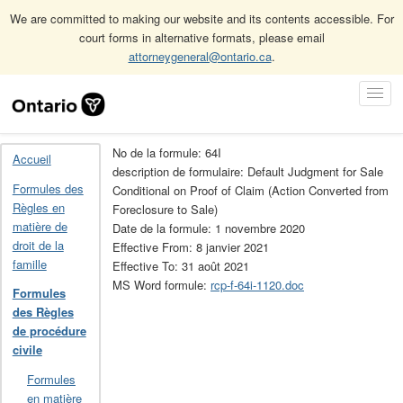
We are committed to making our website and its contents accessible. For
court forms in alternative formats, please email
attorneygeneral@ontario.ca
.
Accueil
Formules des Règles de procédure civile
Skip
Toggl
Archives des formules des Règles de procédure civile (obsolète)
Navigation
Navig
64I
No de la formule: 64I
Accueil
description de formulaire: Default Judgment for Sale
Formules des
Conditional on Proof of Claim (Action Converted from
Règles en
Foreclosure to Sale)
matière de
Date de la formule: 1 novembre 2020
droit de la
Effective From: 8 janvier 2021
famille
Effective To: 31 août 2021
MS Word formule:
rcp-f-64i-1120.doc
Formules
des Règles
de procédure
civile
Formules
en matière