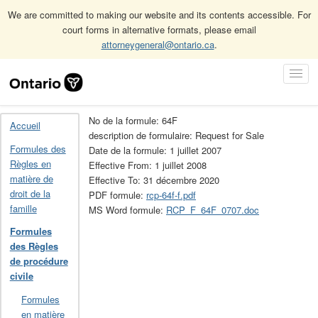
We are committed to making our website and its contents accessible. For
court forms in alternative formats, please email
attorneygeneral@ontario.ca
.
Accueil
Formules des Règles de procédure civile
Skip
Toggl
Archives des formules des Règles de procédure civile (obsolète)
Navigation
Navig
64F
No de la formule: 64F
Accueil
description de formulaire: Request for Sale
Formules des
Date de la formule: 1 juillet 2007
Règles en
Effective From: 1 juillet 2008
matière de
Effective To: 31 décembre 2020
droit de la
PDF formule:
rcp-64f-f.pdf
famille
MS Word formule:
RCP_F_64F_0707.doc
Formules
des Règles
de procédure
civile
Formules
en matière