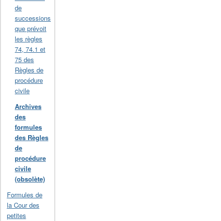
de
successions
que prévoit
les règles
74, 74.1 et
75 des
Règles de
procédure
civile
Archives
des
formules
des Règles
de
procédure
civile
(obsolète)
Formules de
la Cour des
petites