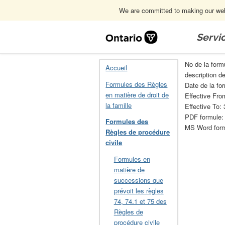
We are committed to making our webs
Skip
Navigation
Servi
Accueil
Formules des Règles de procéd
No de la form
Accueil
description d
Formules des Règles
Date de la for
en matière de droit de
Effective From
la famille
Effective To:
PDF formule
Formules des
MS Word for
Règles de procédure
civile
Formules en
matière de
successions que
prévoit les règles
74, 74.1 et 75 des
Règles de
procédure civile