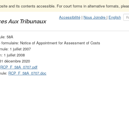
ite and its contents accessible. For court forms in alternative formats, ple
Accessibilité
|
Nous Joindre
|
English
ces Aux Tribunaux
ure civile
Archives des formules des Règles de procédure civile (obsolète
ule: 58A
e formulaire: Notice of Appointment for Assessment of Costs
mule: 1 juillet 2007
: 1 juillet 2008
 31 décembre 2020
:
RCP_F_58A_0707.pdf
mule:
RCP_F_58A_0707.doc