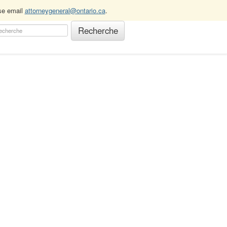
ase email
attorneygeneral@ontario.ca
.
)
58A