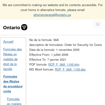
We are committed to making our website and its contents accessible. For
court forms in alternative formats, please email
attorneygeneral@ontario.ca
.
Accueil
Formules des Règles de procédure civile
Skip
Toggl
Archives des formules des Règles de procédure civile (obsolète)
Navigation
Navig
56A
No de la formule: 56A
Accueil
description de formulaire: Order for Security for Costs
Formules des
Date de la formule: 1 novembre 2005
Règles en
Effective From: 1 juillet 2006
matière de
Effective To: 7 janvier 2021
droit de la
PDF formule:
RCP_F_56A_1105.htm
famille
MS Word formule:
RCP_F_56A_1105.doc
Formules
des Règles
de procédure
civile
Formules
en matière