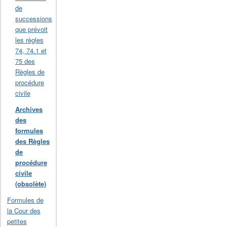
de
successions
que prévoit
les règles
74, 74.1 et
75 des
Règles de
procédure
civile
Archives
des
formules
des Règles
de
procédure
civile
(obsolète)
Formules de
la Cour des
petites