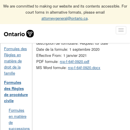
We are committed to making our website and its contents accessible. For
court forms in alternative formats, please email
attorneygeneral@ontario.ca
.
Accueil
Formules des Règles de procédure civile
64F
Skip
Toggl
Navigation
No de la formule: 64F
Navig
Accueil
description de formulaire: Request for Sale
Formules des
Date de la formule: 1 septembre 2020
Règles en
Effective From: 1 janvier 2021
matière de
PDF formule:
rcp-f-64f-0920.pdf
droit de la
MS Word formule:
rcp-f-64f-0920.docx
famille
Formules
des Règles
de procédure
civile
Formules
en matière
de
successions