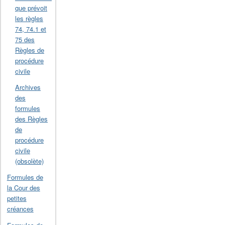
que prévoit
les règles
74, 74.1 et
75 des
Règles de
procédure
civile
Archives
des
formules
des Règles
de
procédure
civile
(obsolète)
Formules de
la Cour des
petites
créances