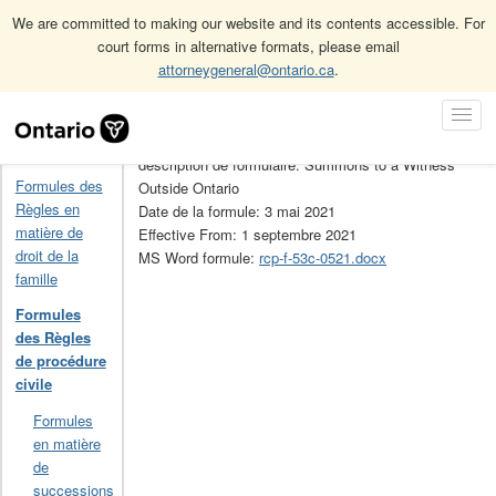
We are committed to making our website and its contents accessible. For
court forms in alternative formats, please email
attorneygeneral@ontario.ca
.
Accueil
Formules des Règles de procédure civile
53C
Skip
Toggl
Navigation
No de la formule: 53C
Navig
Accueil
description de formulaire: Summons to a Witness
Formules des
Outside Ontario
Règles en
Date de la formule: 3 mai 2021
matière de
Effective From: 1 septembre 2021
droit de la
MS Word formule:
rcp-f-53c-0521.docx
famille
Formules
des Règles
de procédure
civile
Formules
en matière
de
successions