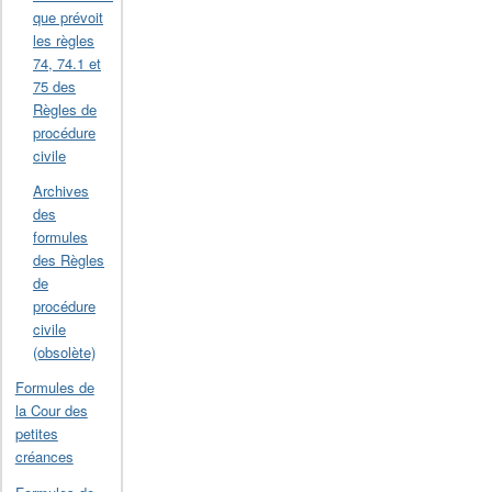
que prévoit
les règles
74, 74.1 et
75 des
Règles de
procédure
civile
Archives
des
formules
des Règles
de
procédure
civile
(obsolète)
Formules de
la Cour des
petites
créances