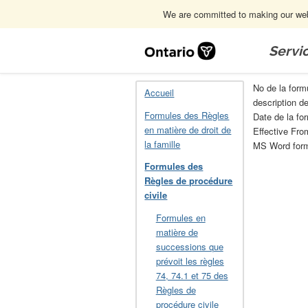
We are committed to making our webs
Skip
Navigation
Servi
Accueil
Formules des Règles de procéd
No de la form
Accueil
description de
Formules des Règles
Date de la for
en matière de droit de
Effective Fro
la famille
MS Word for
Formules des
Règles de procédure
civile
Formules en
matière de
successions que
prévoit les règles
74, 74.1 et 75 des
Règles de
procédure civile