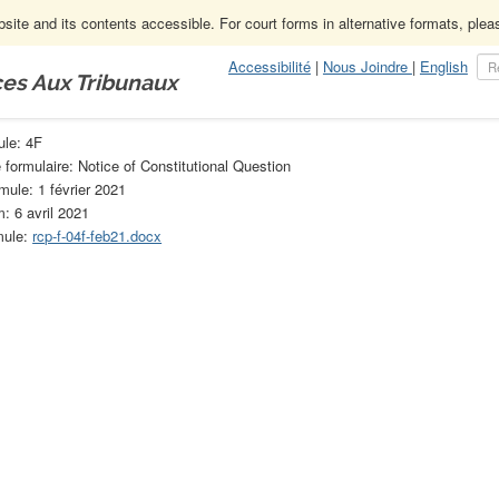
ite and its contents accessible. For court forms in alternative formats, ple
Accessibilité
|
Nous Joindre
|
English
ces Aux Tribunaux
ure civile
4F
ule: 4F
 formulaire: Notice of Constitutional Question
mule: 1 février 2021
m: 6 avril 2021
mule:
rcp-f-04f-feb21.docx