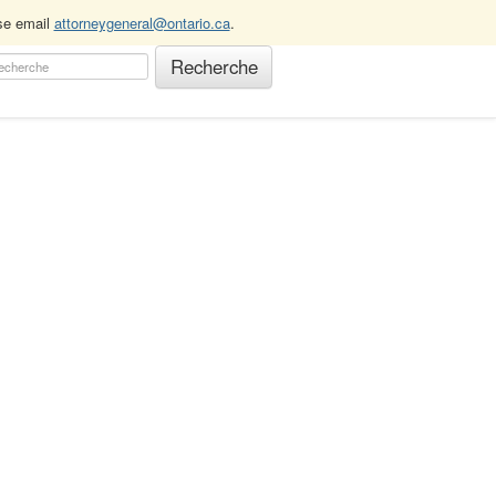
ase email
attorneygeneral@ontario.ca
.