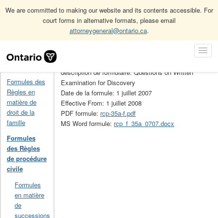
We are committed to making our website and its contents accessible. For
court forms in alternative formats, please email
attorneygeneral@ontario.ca
.
Accueil
Formules des Règles de procédure civile
35A
Skip
Toggl
Navigation
No de la formule: 35A
Navig
Accueil
description de formulaire: Questions on Written
Formules des
Examination for Discovery
Règles en
Date de la formule: 1 juillet 2007
matière de
Effective From: 1 juillet 2008
droit de la
PDF formule:
rcp-35a-f.pdf
famille
MS Word formule:
rcp_f_35a_0707.docx
Formules
des Règles
de procédure
civile
Formules
en matière
de
successions