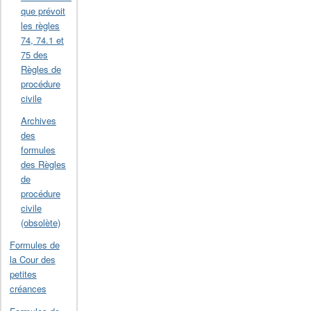
que prévoit
les règles
74, 74.1 et
75 des
Règles de
procédure
civile
Archives
des
formules
des Règles
de
procédure
civile
(obsolète)
Formules de
la Cour des
petites
créances