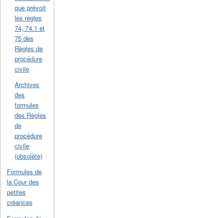
que prévoit
les règles
74, 74.1 et
75 des
Règles de
procédure
civile
Archives
des
formules
des Règles
de
procédure
civile
(obsolète)
Formules de
la Cour des
petites
créances