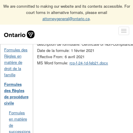
We are committed to making our website and its contents accessible. For
court forms in alternative formats, please email
attorneygeneral@ontario.ca
.
Accueil
Formules des Règles de procédure civile
24.1D
Skip
Toggl
Navigation
No de la formule: 24.1D
Navig
Accueil
description de formulaire: Certificate of Non-Compliance
Formules des
Date de la formule: 1 février 2021
Règles en
Effective From: 6 avril 2021
matière de
MS Word formule:
rcp-f-24-1d-feb21.docx
droit de la
famille
Formules
des Règles
de procédure
civile
Formules
en matière
de
successions