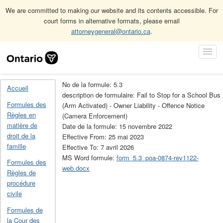
We are committed to making our website and its contents accessible. For
court forms in alternative formats, please email
attorneygeneral@ontario.ca
.
Accueil
Formules de la Loi sur les infractions provinciales
Skip
Toggl
Archives des formules de la Loi sur les infractions provinciales
Navigation
Navig
5.3
No de la formule: 5.3
Accueil
description de formulaire: Fail to Stop for a School Bus
Formules des
(Arm Activated) - Owner Liability - Offence Notice
Règles en
(Camera Enforcement)
matière de
Date de la formule: 15 novembre 2022
droit de la
Effective From: 25 mai 2023
famille
Effective To: 7 avril 2026
MS Word formule:
form_5.3_poa-0874-rev1122-
Formules des
web.docx
Règles de
procédure
civile
Formules de
la Cour des