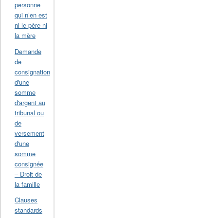
personne
qui n’en est
ni le père ni
la mère
Demande
de
consignation
d'une
somme
d'argent au
tribunal ou
de
versement
d'une
somme
consignée
– Droit de
la famille
Clauses
standards