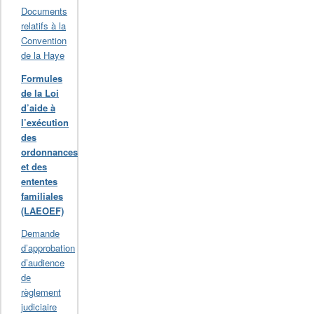
Documents
relatifs à la
Convention
de la Haye
Formules
de la Loi
d’aide à
l’exécution
des
ordonnances
et des
ententes
familiales
(LAEOEF)
Demande
d’approbation
d’audience
de
règlement
judiciaire