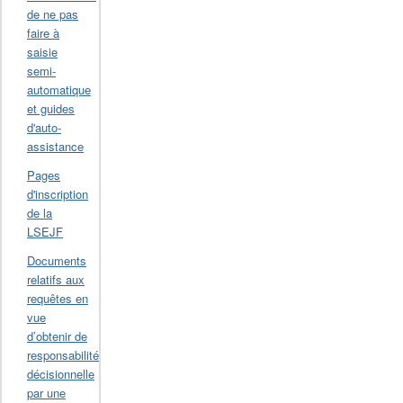
de ne pas
faire à
saisie
semi-
automatique
et guides
d'auto-
assistance
Pages
d'inscription
de la
LSEJF
Documents
relatifs aux
requêtes en
vue
d’obtenir de
responsabilité
décisionnelle
par une