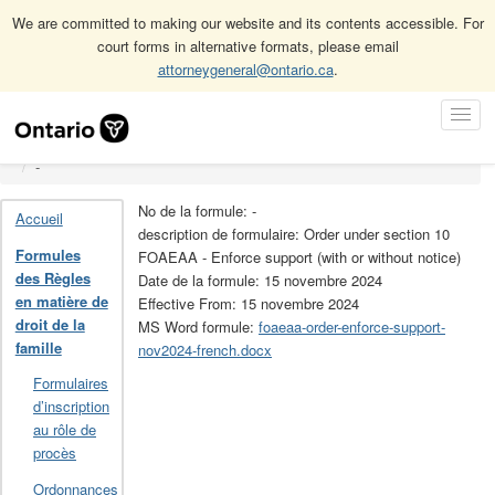
We are committed to making our website and its contents accessible. For
court forms in alternative formats, please email
attorneygeneral@ontario.ca
.
Accueil
Formules des Règles en matière de droit de la famille
Skip
Toggl
Formules de la Loi d’aide à l’exécution des ordonnances et des
Navigation
Navig
ententes familiales (LAEOEF)
-
No de la formule: -
Accueil
description de formulaire: Order under section 10
Formules
FOAEAA - Enforce support (with or without notice)
des Règles
Date de la formule: 15 novembre 2024
en matière de
Effective From: 15 novembre 2024
droit de la
MS Word formule:
foaeaa-order-enforce-support-
famille
nov2024-french.docx
Formulaires
d’inscription
au rôle de
procès
Ordonnances