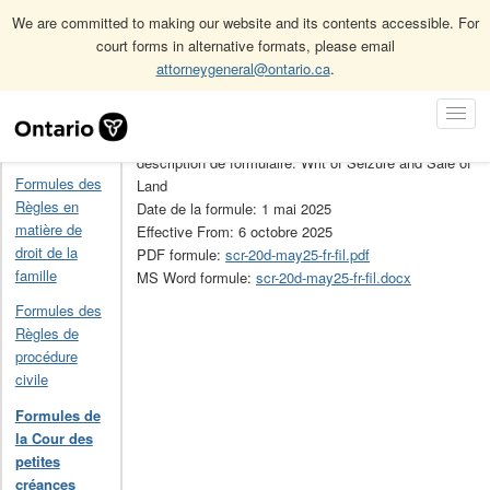
We are committed to making our website and its contents accessible. For
court forms in alternative formats, please email
attorneygeneral@ontario.ca
.
Accueil
Formules de la Cour des petites créances
20D
Skip
Toggl
Navigation
No de la formule: 20D
Navig
Accueil
description de formulaire: Writ of Seizure and Sale of
Formules des
Land
Règles en
Date de la formule: 1 mai 2025
matière de
Effective From: 6 octobre 2025
droit de la
PDF formule:
scr-20d-may25-fr-fil.pdf
famille
MS Word formule:
scr-20d-may25-fr-fil.docx
Formules des
Règles de
procédure
civile
Formules de
la Cour des
petites
créances