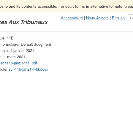
ite and its contents accessible. For court forms in alternative formats, ple
Accessibilité
|
Nous Joindre
|
English
ces Aux Tribunaux
es créances
11B
ule: 11B
e formulaire: Default Judgment
rmule: 1 janvier 2021
m: 1 mars 2021
:
scr-11b-jan21-fr-fil.pdf
mule:
scr-11b-jan21-fr-fil.docx