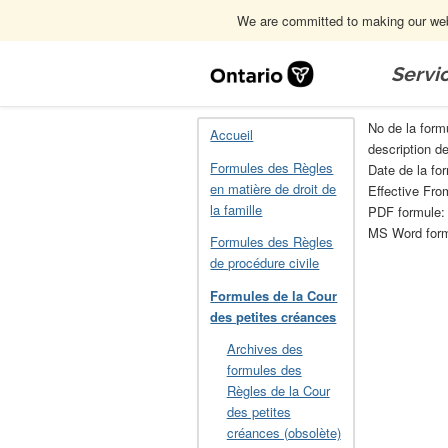
We are committed to making our webs
Skip
Navigation
Servi
Accueil
Formules de la Cour des petit
No de la form
Accueil
description d
Formules des Règles
Date de la fo
en matière de droit de
Effective Fro
la famille
PDF formule
MS Word for
Formules des Règles
de procédure civile
Formules de la Cour
des petites créances
Archives des
formules des
Règles de la Cour
des petites
créances (obsolète)