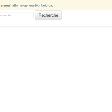
ase email
attorneygeneral@ontario.ca
.