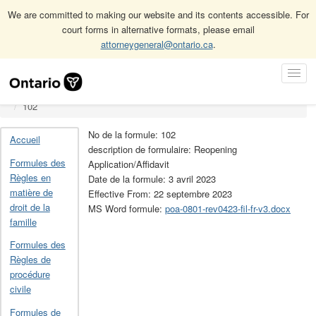
We are committed to making our website and its contents accessible. For
court forms in alternative formats, please email
attorneygeneral@ontario.ca
.
Accueil
Skip
Toggl
Rules of the Ontario Court (Provincial Division) in Provincial
Navigation
Navig
Offences Proceedings Forms
102
No de la formule: 102
Accueil
description de formulaire: Reopening
Formules des
Application/Affidavit
Règles en
Date de la formule: 3 avril 2023
matière de
Effective From: 22 septembre 2023
droit de la
MS Word formule:
poa-0801-rev0423-fil-fr-v3.docx
famille
Formules des
Règles de
procédure
civile
Formules de