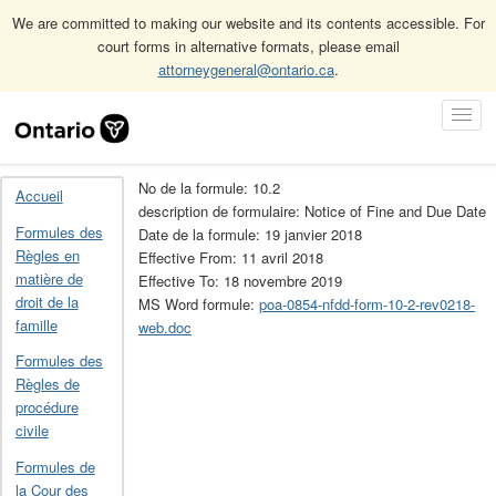
We are committed to making our website and its contents accessible. For
court forms in alternative formats, please email
attorneygeneral@ontario.ca
.
Accueil
Formules de la Loi sur les infractions provinciales
Skip
Toggl
Archives des formules de la Loi sur les infractions provinciales
Navigation
Navig
10.2
No de la formule: 10.2
Accueil
description de formulaire: Notice of Fine and Due Date
Formules des
Date de la formule: 19 janvier 2018
Règles en
Effective From: 11 avril 2018
matière de
Effective To: 18 novembre 2019
droit de la
MS Word formule:
poa-0854-nfdd-form-10-2-rev0218-
famille
web.doc
Formules des
Règles de
procédure
civile
Formules de
la Cour des