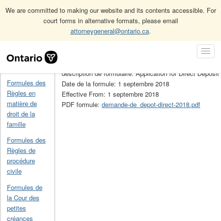
We are committed to making our website and its contents accessible. For
court forms in alternative formats, please email
attorneygeneral@ontario.ca
.
Accueil
Formules du Bureau de l'avocate des enfants
-
Skip
Toggl
Navigation
No de la formule: -
Navig
Accueil
description de formulaire: Application for Direct Deposit
Formules des
Date de la formule: 1 septembre 2018
Règles en
Effective From: 1 septembre 2018
matière de
PDF formule:
demande-de_depot-direct-2018.pdf
droit de la
famille
Formules des
Règles de
procédure
civile
Formules de
la Cour des
petites
créances