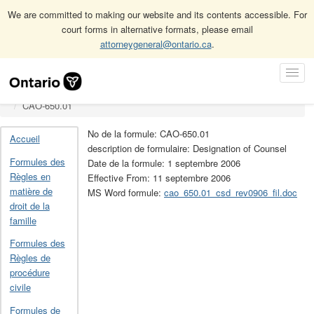
We are committed to making our website and its contents accessible. For
court forms in alternative formats, please email
attorneygeneral@ontario.ca
.
Accueil
Skip
Toggl
Formules relatives aux Règles en matière criminelle de la Cour de
Navigation
Navig
justice de l’Ontario
CAO-650.01
No de la formule: CAO-650.01
Accueil
description de formulaire: Designation of Counsel
Formules des
Date de la formule: 1 septembre 2006
Règles en
Effective From: 11 septembre 2006
matière de
MS Word formule:
cao_650.01_csd_rev0906_fil.doc
droit de la
famille
Formules des
Règles de
procédure
civile
Formules de