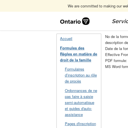
We are committed to making our webs
Skip
Navigation
Servi
Accueil
Formules des Règles en matière
No de la form
Accueil
description d
Formules des
Date de la fo
Règles en matière de
Effective Fro
droit de la famille
PDF formule
MS Word for
Formulaires
d’inscription au rôle
de procès
Ordonnances de ne
pas faire à saisie
semi-automatique
et guides d'auto-
assistance
Pages d'inscription