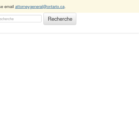
ase email
attorneygeneral@ontario.ca
.