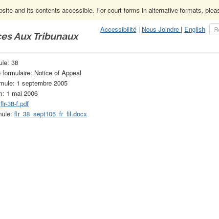
ite and its contents accessible. For court forms in alternative formats, ple
Accessibilité
|
Nous Joindre
|
English
ces Aux Tribunaux
 de droit de la famille
38
ule: 38
e formulaire: Notice of Appeal
rmule: 1 septembre 2005
m: 1 mai 2006
:
flr-38-f.pdf
mule:
flr_38_sept105_fr_fil.docx