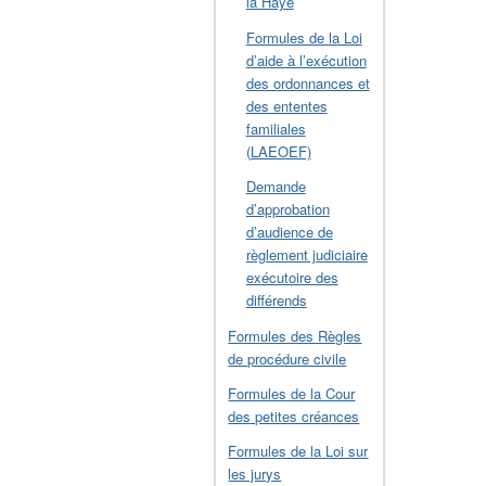
la Haye
Formules de la Loi
d’aide à l’exécution
des ordonnances et
des ententes
familiales
(LAEOEF)
Demande
d’approbation
d’audience de
règlement judiciaire
exécutoire des
différends
Formules des Règles
de procédure civile
Formules de la Cour
des petites créances
Formules de la Loi sur
les jurys