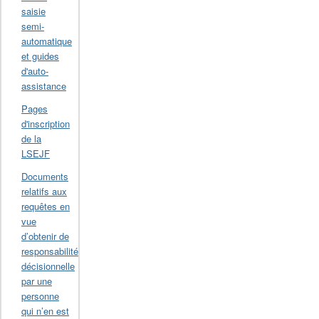
saisie
semi-
automatique
et guides
d'auto-
assistance
Pages
d'inscription
de la
LSEJF
Documents
relatifs aux
requêtes en
vue
d’obtenir de
responsabilité
décisionnelle
par une
personne
qui n’en est