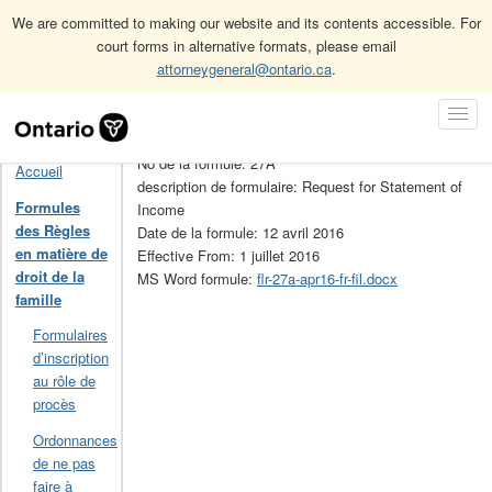
We are committed to making our website and its contents accessible. For
court forms in alternative formats, please email
attorneygeneral@ontario.ca
.
Accueil
Formules des Règles en matière de droit de la famille
Skip
Toggl
27A
Navigation
Navig
No de la formule: 27A
Accueil
description de formulaire: Request for Statement of
Formules
Income
des Règles
Date de la formule: 12 avril 2016
en matière de
Effective From: 1 juillet 2016
droit de la
MS Word formule:
flr-27a-apr16-fr-fil.docx
famille
Formulaires
d’inscription
au rôle de
procès
Ordonnances
de ne pas
faire à