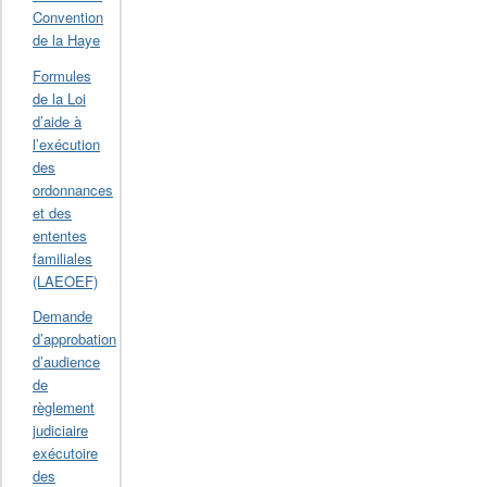
Convention
de la Haye
Formules
de la Loi
d’aide à
l’exécution
des
ordonnances
et des
ententes
familiales
(LAEOEF)
Demande
d’approbation
d’audience
de
règlement
judiciaire
exécutoire
des