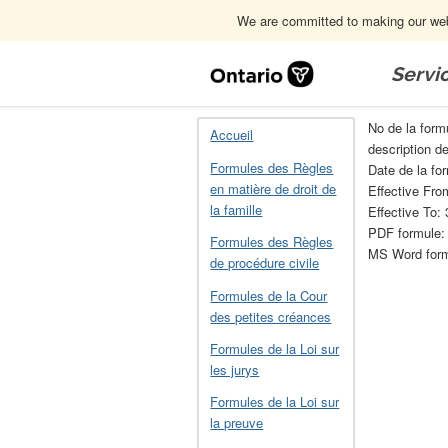
We are committed to making our webs
Skip
Navigation
Servi
Accueil
Formules de la Loi sur la cons
No de la form
Accueil
description d
Formules des Règles
Date de la fo
en matière de droit de
Effective Fr
la famille
Effective To: 
PDF formule
Formules des Règles
MS Word for
de procédure civile
Formules de la Cour
des petites créances
Formules de la Loi sur
les jurys
Formules de la Loi sur
la preuve