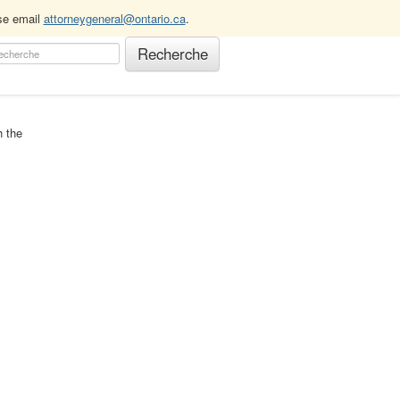
ase email
attorneygeneral@ontario.ca
.
h the