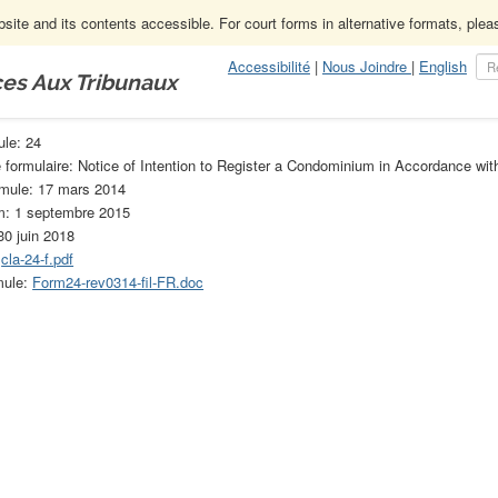
ite and its contents accessible. For court forms in alternative formats, ple
Accessibilité
|
Nous Joindre
|
English
ces Aux Tribunaux
truction
Formules de la Loi sur la construction (obsolète)
24
ule: 24
e formulaire: Notice of Intention to Register a Condominium in Accordance wit
rmule: 17 mars 2014
om: 1 septembre 2015
30 juin 2018
:
cla-24-f.pdf
mule:
Form24-rev0314-fil-FR.doc