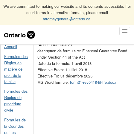
We are committed to making our website and its contents accessible. For
court forms in alternative formats, please email
attorneygeneral@ontario.ca
.
Accueil
Formules de la Loi sur la construction
Skip
Toggl
Formules de la Loi sur la construction (obsolète)
21
Navigation
Navig
No de la formule: 21
Accueil
description de formulaire: Financial Guarantee Bond
Formules des
under Section 44 of the Act
Règles en
Date de la formule: 1 avril 2018
matière de
Effective From: 1 juillet 2018
droit de la
Effective To: 31 décembre 2025
famille
MS Word formule:
form21-rev0418-fil-fre.docx
Formules des
Règles de
procédure
civile
Formules de
la Cour des
petites