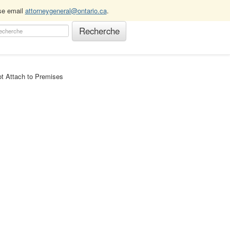
ase email
attorneygeneral@ontario.ca
.
ot Attach to Premises