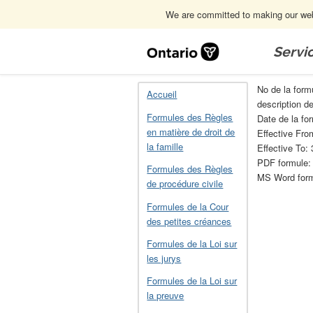
We are committed to making our webs
Skip
Navigation
Servi
Accueil
Formules de la Loi sur la cons
No de la form
Accueil
description d
Formules des Règles
Date de la fo
en matière de droit de
Effective Fr
la famille
Effective To: 
PDF formule
Formules des Règles
MS Word for
de procédure civile
Formules de la Cour
des petites créances
Formules de la Loi sur
les jurys
Formules de la Loi sur
la preuve