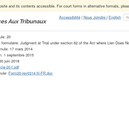
ite and its contents accessible. For court forms in alternative formats, ple
Accessibilité
|
Nous Joindre
|
English
ces Aux Tribunaux
truction
Formules de la Loi sur la construction (obsolète)
20
ule: 20
e formulaire: Judgment at Trial under section 62 of the Act where Lien Does N
rmule: 17 mars 2014
om: 1 septembre 2015
30 juin 2018
:
cla-20-f.pdf
mule:
Form20-rev0314-fil-FR.doc