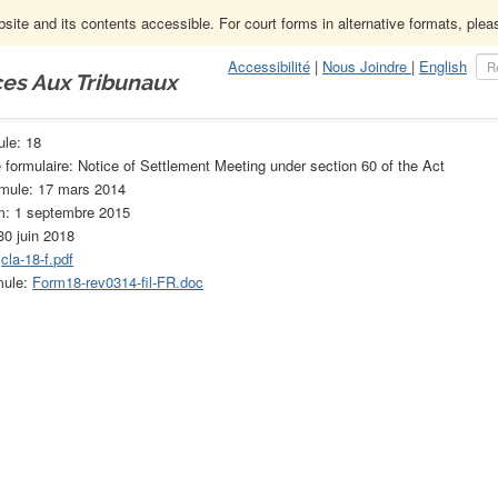
ite and its contents accessible. For court forms in alternative formats, ple
Accessibilité
|
Nous Joindre
|
English
ces Aux Tribunaux
truction
Formules de la Loi sur la construction (obsolète)
18
ule: 18
e formulaire: Notice of Settlement Meeting under section 60 of the Act
rmule: 17 mars 2014
om: 1 septembre 2015
30 juin 2018
:
cla-18-f.pdf
mule:
Form18-rev0314-fil-FR.doc