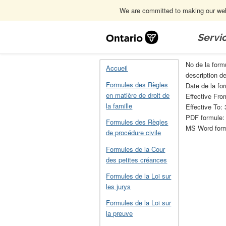
We are committed to making our webs
Skip
Navigation
Servi
Accueil
Formules de la Loi sur la cons
No de la form
Accueil
description d
Formules des Règles
Date de la fo
en matière de droit de
Effective Fr
la famille
Effective To: 
PDF formule
Formules des Règles
MS Word for
de procédure civile
Formules de la Cour
des petites créances
Formules de la Loi sur
les jurys
Formules de la Loi sur
la preuve