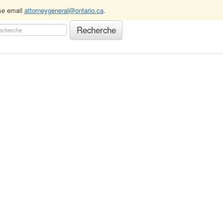
ase email
attorneygeneral@ontario.ca
.