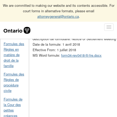
We are committed to making our website and its contents accessible. For
court forms in alternative formats, please email
attorneygeneral@ontario.ca
.
Accueil
Formules de la Loi sur la construction
34
Skip
Toggl
Navigation
No de la formule: 34
Navig
Accueil
description de formulaire: Notice of Settlement Meeting
Formules des
Date de la formule: 1 avril 2018
Règles en
Effective From: 1 juillet 2018
matière de
MS Word formule:
form34-rev0418-fil-fre.docx
droit de la
famille
Formules des
Règles de
procédure
civile
Formules de
la Cour des
petites
créances