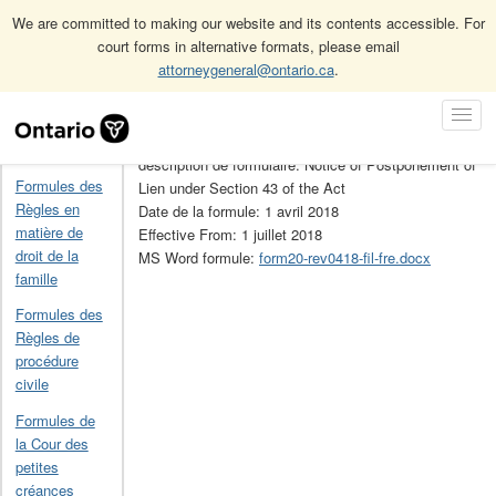
We are committed to making our website and its contents accessible. For
court forms in alternative formats, please email
attorneygeneral@ontario.ca
.
Accueil
Formules de la Loi sur la construction
20
Skip
Toggl
Navigation
No de la formule: 20
Navig
Accueil
description de formulaire: Notice of Postponement of
Formules des
Lien under Section 43 of the Act
Règles en
Date de la formule: 1 avril 2018
matière de
Effective From: 1 juillet 2018
droit de la
MS Word formule:
form20-rev0418-fil-fre.docx
famille
Formules des
Règles de
procédure
civile
Formules de
la Cour des
petites
créances