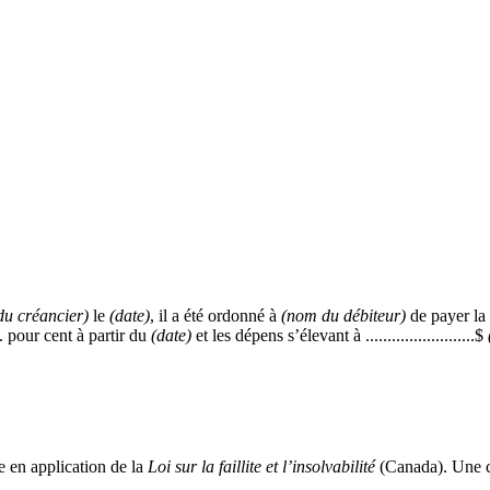
u créancier)
le
(date)
, il a été ordonné à
(nom du débiteur)
de payer la so
.... pour cent à partir du
(date)
et les dépens s’élevant à .........................$
e en application de la
Loi sur la faillite et l’insolvabilité
(Canada). Une co