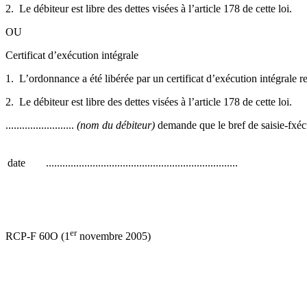
2. Le débiteur est libre des dettes visées à l’article 178 de cette loi.
OU
Certificat d’exécution intégrale
1. L’ordonnance a été libérée par un certificat d’exécution intégrale r
2. Le débiteur est libre des dettes visées à l’article 178 de cette loi.
.........................
(nom du débiteur)
demande que le bref de saisie-fxécu
date
......................................................................
er
RCP-F 60O (1
novembre 2005)